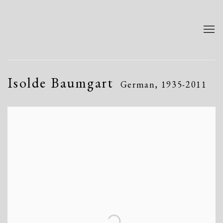
Isolde Baumgart
German,
1935-2011